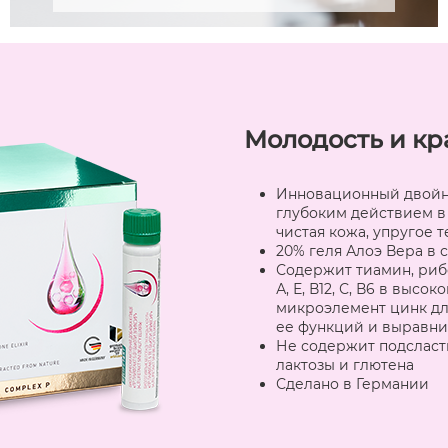
Молодость и кр
Инновационный двойно
глубоким действием в 
чистая кожа, упругое 
20% геля Алоэ Вера в 
Содержит тиамин, риб
А, Е, В12, С, В6 в выс
микроэлемент цинк дл
ее функций и выравни
Не содержит подсласт
лактозы и глютена
Сделано в Германии