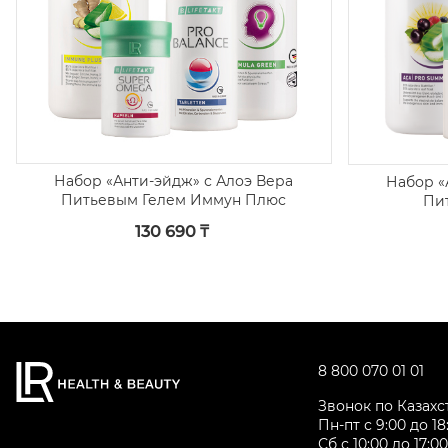
Набор «Анти-эйдж» с Алоэ Вера
Набор «
Питьевым Гелем Иммун Плюс
Пи
130 690 ₸
8 800 070 01 01
Звонок по Казах
Пн-пт с 9:00 до 18
Сб с 10:00 до 17:0