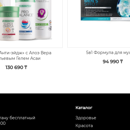
5в1 Формула для м
Анти-эйдж» с Алоэ Вера
тьевым Гелем Асаи
94 990 ₸
130 690 ₸
Каталог
стану бесплатный
Здоровье
:00
Красота
0