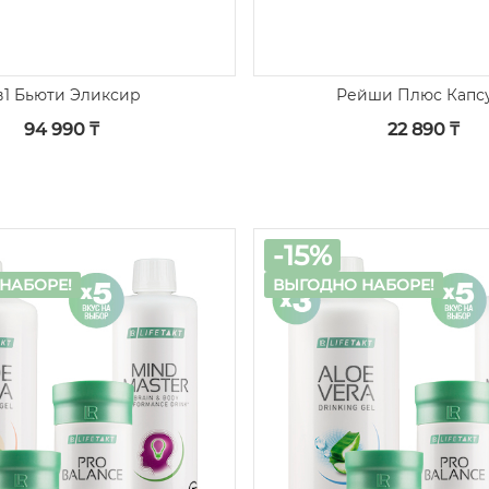
Рейши Плюс Капс
в1 Бьюти Эликсир
22 890 ₸
94 990 ₸
-15%
НАБОРЕ!
ВЫГОДНО НАБОРЕ!