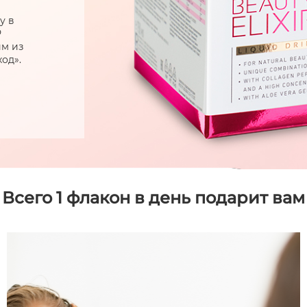
у в
Р
м из
од».
Всего 1 флакон в день подарит вам