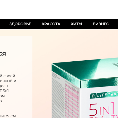
ЗДОРОВЬЕ
КРАСОТА
ХИТЫ
БИЗНЕС
ся
ей своей
венный и
деал
 5в1
зом
о
едителем