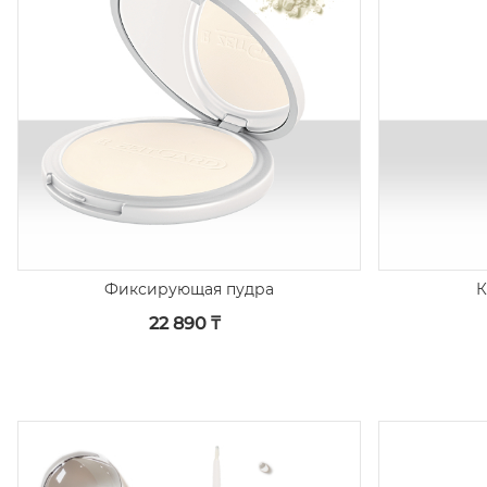
Фиксирующая пудра
К
22 890 ₸