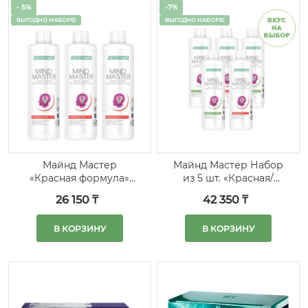
- 5%
-7%
ВЫГОДНО НАБОРЕ!
ВЫГОДНО НАБОРЕ!
Майнд Мастер
Майнд Мастер Набор
«Красная формула»
из 5 шт. «Красная/
набор из 3 шт.
Зеленая формула» на
26 150 ₸
42 350 ₸
выбор
В КОРЗИНУ
В КОРЗИНУ