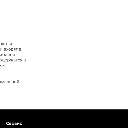
аются
и входят в
аиболее
содержатся в
ых
ормальной
Сервис