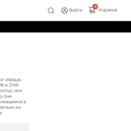
0
Корзина
Войти
и сердца.
PA и DHA
лоты), чем
у они
ержащийся в
тельно из
.