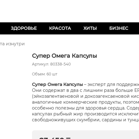
ЗДОРОВЬЕ
КРАСОТА
ХИТЫ
БИЗНЕС
та изнутри
Супер Омега Капсулы
Артикул: 80338-540
Объем: 60 шт
Супер Омега Капсулы
– эксперт для поддержк
Они содержат в два с лишним раза больше E
(эйкозапентаеновой и докозагексаеновой кис
аналогичные коммерческие продукты, поэтом
особенно полезны для здоровья сердца. Сод
капсулах рыбный жир производится исключи
свободноживущих скумбрии, сардины и тунца