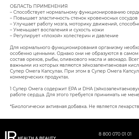
ОБЛАСТЬ ПРИМЕНЕНИЯ
– Способствует нормальному функционированию серд
– Повышает эластичность стенок кровеносных сосудов
– Улучшает работу мозга, моторику движений, способн
– Уменьшает воспаления и сухость кожи
– Регулирует «плохой» холестерин и давление
Для нормального функционирования организму необх
особенно ценными. Однако они не образуются в самом 
состав орехов, рыбы, оливкового масла и авокадо. Все
важными из которых являются эйкозапентаеновая кисло
Супер Омега Капсулах. При этом в Супер Омега Капсул
коммерческих продуктах.
1 Супер Омега содержит EPA и DHA (эйкозапентаенову
работе сердца. Для этого требуется принимать не мен
*Биологически активная добавка. Не является лекарс
8 800 070 01 01