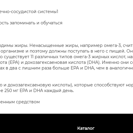
ечно-сосудистой системы1
ость запоминать и обучаться
одимы жиры. Ненасыщенные жиры, например омега-3, счит
организме и поэтому должны поступать в него с пищей. Он
го существует 11 различных типов омега-3 жирных кислот, н
та (EPA) и докозагексаеновая кислота (DHA). Именно они 
ах в два с лишним раза больше EPA и DHA, чем в аналогичн
ю и докозагексаеновую кислоты), которые способствуют н
ее 250 мг EPA и DHA каждый день.
твенным средством
Каталог