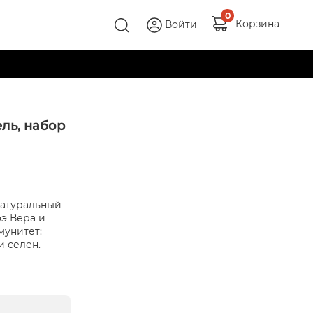
0
Корзина
Войти
ль, набор
натуральный
э Вера и
унитет:
и селен.