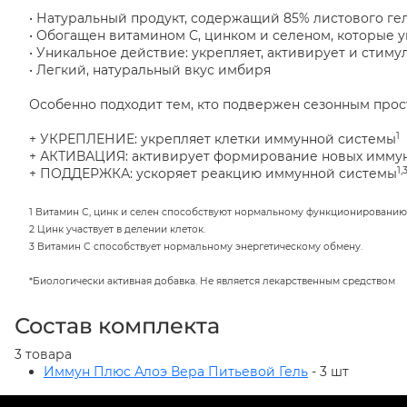
• Натуральный продукт, содержащий 85% листового ге
• Обогащен витамином С, цинком и селеном, которые 
• Уникальное действие: укрепляет, активирует и стим
• Легкий, натуральный вкус имбиря
Особенно подходит тем, кто подвержен сезонным прост
1
+ УКРЕПЛЕНИЕ: укрепляет клетки иммунной системы
+ АКТИВАЦИЯ: активирует формирование новых иммун
1,
+ ПОДДЕРЖКА: ускоряет реакцию иммунной системы
1 Витамин С, цинк и селен способствуют нормальному функционированию
2 Цинк участвует в делении клеток.
3 Витамин С способствует нормальному энергетическому обмену.
*Биологически активная добавка. Не является лекарственным средством
Состав комплекта
3 товара
Иммун Плюс Алоэ Вера Питьевой Гель
- 3 шт