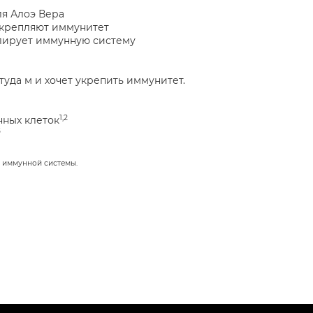
ля Алоэ Вера
укрепляют иммунитет
улирует иммунную систему
уда м и хочет укрепить иммунитет.
1,2
ных клеток
3
 иммунной системы.