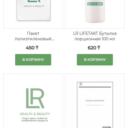
Пакет
LR LIFETAKT Бутылка
полиэтиленовый
порционная 100 мл
(средний) с
450 ₸
620 ₸
логотипом LR, набор
10 шт.
В КОРЗИНУ
В КОРЗИНУ