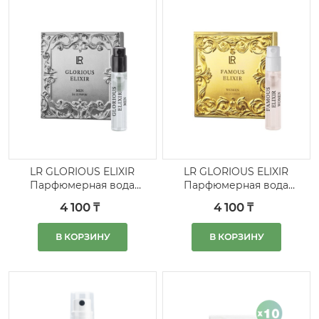
LR GLORIOUS ELIXIR
LR GLORIOUS ELIXIR
Парфюмерная вода
Парфюмерная вода
для мужчин, пробник
для женщин, пробник
4 100 ₸
4 100 ₸
5 шт
5 шт.
В КОРЗИНУ
В КОРЗИНУ