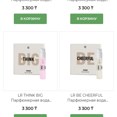
для мужчин, пробник
для мужчин, пробник
3 300 ₸
3 300 ₸
5 шт.
5 шт.
В КОРЗИНУ
В КОРЗИНУ
LR THINK BIG
LR BE CHEERFUL
Парфюмерная вода
Парфюмерная вода
для женщин, пробник
для женщин, пробник
3 300 ₸
3 300 ₸
5 шт.
5 шт.