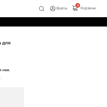
0
Корзина
Войти
 для
 нее.
т