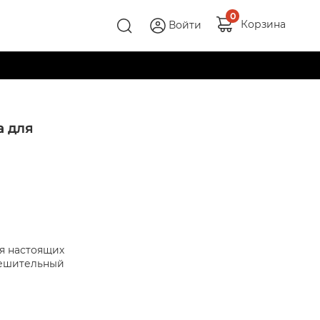
0
Корзина
Войти
а для
я настоящих
решительный