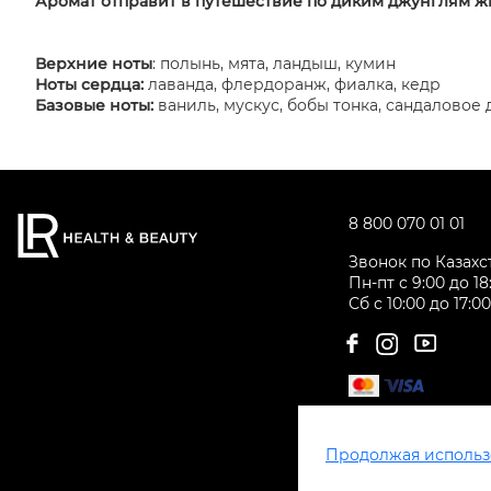
Аромат отправит в путешествие по диким джунглям ж
Верхние ноты
: полынь, мята, ландыш, кумин
Ноты сердца:
лаванда, флердоранж, фиалка, кедр
Базовые ноты:
ваниль, мускус, бобы тонка, сандаловое
8 800 070 01 01
Звонок по Казах
Пн-пт с 9:00 до 18
Сб с 10:00 до 17:0
Продолжая использо