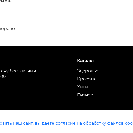
изни.
 дерево
Каталог
стану бесплатный
Здоровье
:00
Красота
0
Хиты
Бизнес
вать наш сайт, вы даете согласие на обработку файлов coo
Все права защищены ® LR Health & Beauty, 2026