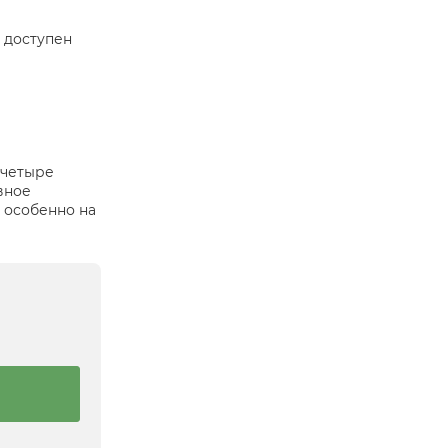
м доступен
 четыре
вное
 особенно на