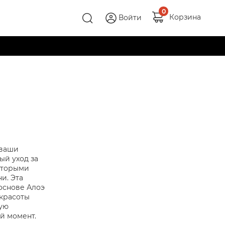
0
Корзина
Войти
 ваши
ый уход за
оторыми
и. Эта
 основе Алоэ
 красоты
ную
й момент.