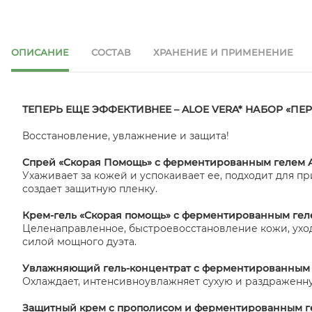
ОПИСАНИЕ
СОСТАВ
ХРАНЕНИЕ И ПРИМЕНЕНИЕ
ТЕПЕРЬ ЕЩЕ ЭФФЕКТИВНЕЕ – ALOE VERA* НАБОР «П
Восстановление, увлажнение и защита!
Cпрей «
Cкорая
Помощь» с ферментированным гелем А
Ухаживает за кожей и успокаивает ее, подходит для п
создает защитную пленку.
Крем-гель «Cкорая помощь» с ферментированным гел
Целенаправленное, быстроевосстановление кожи, ухо
силой мощного дуэта.
Увлажняющий гель-концентрат с ферментированным 
Охлаждает, интенсивноувлажняет сухую и раздраженну
Защитный крем с прополисом и ферментированным ге