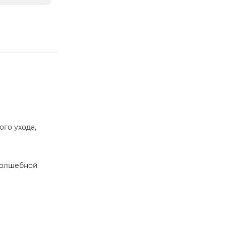
го ухода,
волшебной