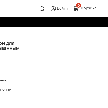
0
Корзина
Войти
он для
рованным
ела.
гнолии