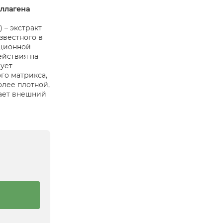
оллагена
 – экстракт
звестного в
иционной
ействия на
вует
го матрикса,
олее плотной,
ает внешний