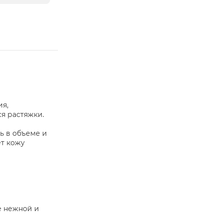
ия,
я растяжки.
ь в объеме и
ет кожу
е нежной и