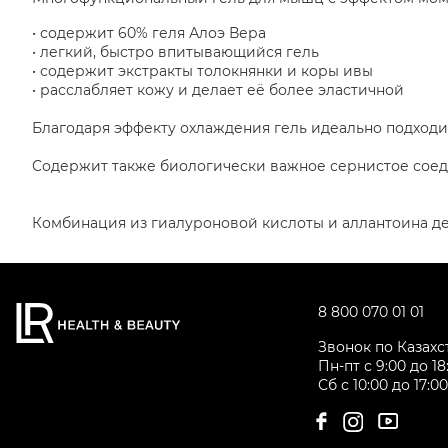
• содержит 60% геля Алоэ Вера
• легкий, быстро впитывающийся гель
• содержит экстракты толокнянки и коры ивы
• расслабляет кожу и делает её более эластичной
Благодаря эффекту охлаждения гель идеально подходи
Содержит также биологически важное сернистое соед
Комбинация из гиалуроновой кислоты и аллантоина д
8 800 070 01 01
Звонок по Казах
Пн-пт с 9:00 до 18
Сб с 10:00 до 17:0