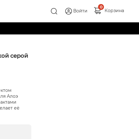
0
Корзина
Войти
ской серой
ектом
ля Алоэ
рактами
елает её