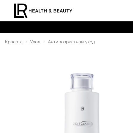
Красота
Уход
Антивозрастной уход