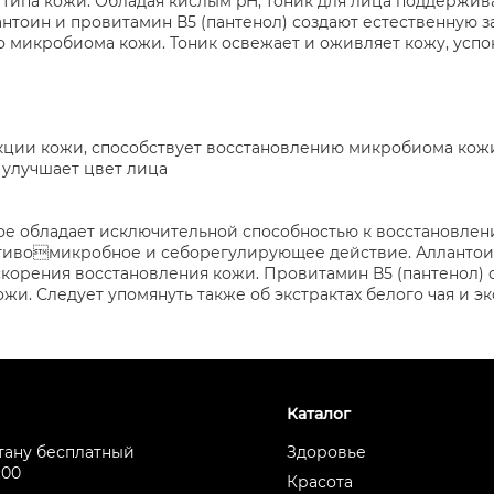
 типа кожи. Обладая кислым pH, тоник для лица поддержив
нтоин и провитамин В5 (пантенол) создают естественную 
о микробиома кожи. Тоник освежает и оживляет кожу, успо
нкции кожи, способствует восстановлению микробиома кож
 улучшает цвет лица
рое обладает исключительной способностью к восстановлен
отивомикробное и себорегулирующее действие. Аллантои
скорения восстановления кожи. Провитамин В5 (пантенол) 
и. Следует упомянуть также об экстрактах белого чая и эк
Каталог
стану бесплатный
Здоровье
:00
Красота