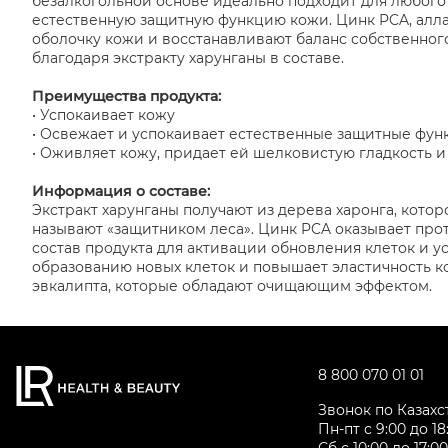
безалкогольной основе идеально подходит для любого
естественную защитную функцию кожи. Цинк PCA, алла
оболочку кожи и восстанавливают баланс собственног
благодаря экстракту харунганы в составе.
Преимущества продукта:
• Успокаивает кожу
• Освежает и успокаивает естественные защитные фу
• Оживляет кожу, придает ей шелковистую гладкость и
Информация о составе:
Экстракт харунганы получают из дерева харонга, кото
называют «защитником леса». Цинк PCA оказывает пр
состав продукта для активации обновления клеток и у
образованию новых клеток и повышает эластичность кож
эвкалипта, которые обладают очищающим эффектом.
8 800 070 01 01
Звонок по Казах
Пн-пт с 9:00 до 18