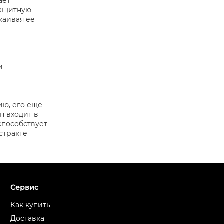
ает
защитную
каивая ее
и
ию, его еще
н входит в
способствует
стракте
Сервис
Как купить
Доставка