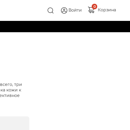
0
Корзина
Войти
всего, три
вка кожи к
фективное